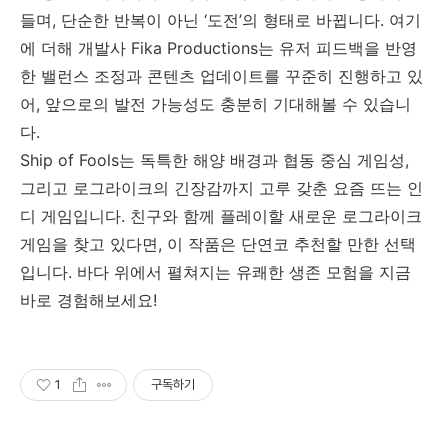
들며, 단순한 반복이 아닌 ‘도전’의 형태로 바뀝니다. 여기
에 더해 개발사 Fika Productions는 유저 피드백을 반영
한 밸런스 조정과 콘텐츠 업데이트를 꾸준히 진행하고 있
어, 앞으로의 발전 가능성도 충분히 기대해볼 수 있습니
다.
Ship of Fools는 독특한 해양 배경과 협동 중심 게임성,
그리고 로그라이크의 긴장감까지 고루 갖춘 요즘 뜨는 인
디 게임입니다. 친구와 함께 플레이할 새로운 로그라이크
게임을 찾고 있다면, 이 작품은 단연코 추천할 만한 선택
입니다. 바다 위에서 펼쳐지는 유쾌한 생존 모험을 지금
바로 경험해보세요!
1
구독하기