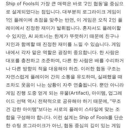
Ship of Fools의 가장 큰 매력은 바로 ‘2인 협동’을 중심으
로 설계되었다는 점입니다. 대부분의 로그라이크 게임이
1인 플레이에 초점을 맞추는 반면, 이 게임은 오직 2인 플
레이에서 진정한 재미가 발휘됩니다. 혼자서도 플레이할
수 있지만, AI 파트너는 한계가 뚜렷하기 때문에 친구나
지인과 함께할 때 진정한 재미를 느낄 수 있습니다. 게임
내에서 각자 맡은 역할은 굉장히 중요합니다. 한 사람은
대포를 충전하고 조준하며, 다른 한 사람은 배를 수리하거
나 다른 방향의 적을 대응해야 하죠. 이러한 협동 구조는
자연스럽게 플레이어 간의 소통을 유도하며, 실패했을 때
조차도 웃음이 나는 상황이 자주 연출됩니다. 뿐만 아니라
게임 진행 도중 얻게 되는 유물(Artifact), 아이템, 업그레
이드 선택 역시 전략적으로 공유해야 하기 때문에, "무조
건 강한 아이템"보다는 서로의 플레이 스타일에 맞는 조
합을 구성해야 합니다. 이런 설계는 Ship of Fools를 단순
한 슈팅 로그라이크가 아닌, 협동 중심의 깊이 있는 게임