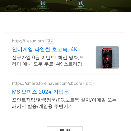
http://filesun.pro
광고
인디게임 파일썬 초고속, 4K
실시간 보기!
신규가입 0원 이벤트! 최신 영화,드
라마,애니 모두 무료! 4K 스트리밍
https://smartstore.naver.com/sbcore
광고
MS 오피스 2024 기업용
포인트적립/한국정품/PC,노트북 설치/이메일 또는
패키지 발송/게임용 주변기기