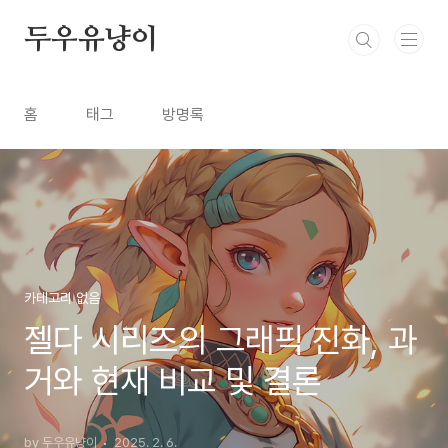
본문 바로가기
두우유냥이
홈
태그
방명록
카테고리 없음
젤다 시리즈의 그래픽 진화, 과
거와 현재 비교 및 결론
by 두우유냥이
2025. 2. 6.