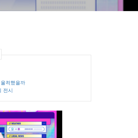
에 울컥했을까
의 전시