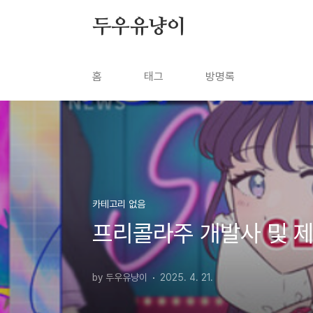
본문 바로가기
두우유냥이
홈
태그
방명록
카테고리 없음
프리콜라주 개발사 및 제작
by 두우유냥이
2025. 4. 21.