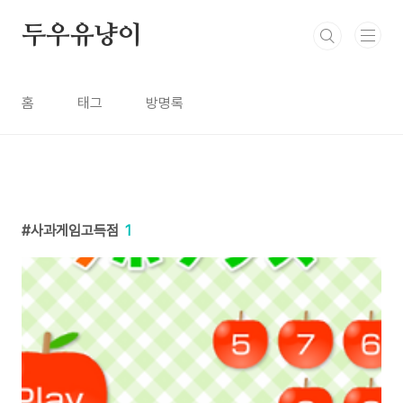
본문 바로가기
두우유냥이
홈
태그
방명록
사과게임고득점
1