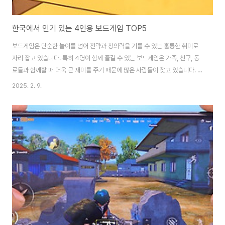
한국에서 인기 있는 4인용 보드게임 TOP5
보드게임은 단순한 놀이를 넘어 전략과 창의력을 기를 수 있는 훌륭한 취미로
자리 잡고 있습니다. 특히 4명이 함께 즐길 수 있는 보드게임은 가족, 친구, 동
료들과 함께할 때 더욱 큰 재미를 주기 때문에 많은 사람들이 찾고 있습니다. 보
드게임은 크게 전략 게임과 파티 게임으로 나눌 수 있으며, 어떤 게임을 선택하
2025. 2. 9.
느냐에 따라 즐길 수 있는 방식도 달라집니다. 이번 글에서는 한국에서 특히 인
기가 많은 4인용 보드게임 5가지를 선정하여 소개하고자 합니다.1. 카탄 – 전
략적 자원 교환의 묘미먼저 소개할 게임은 ‘카탄’입니다. 카탄은 독일에서 출시
된 이후 전 세계적으로 사랑받고 있는 전략 보드게임으로, 플레이어들은 무인
도에서 정착지를 건설하고 자원을 수집하며 경쟁하게 됩니다. 카탄의 가장 큰
특징은 자원 교환 시..